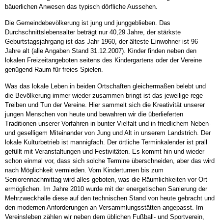
bäuerlichen Anwesen das typisch dörfliche Aussehen.
Die Gemeindebevölkerung ist jung und junggeblieben. Das
Durchschnittslebensalter beträgt nur 40,29 Jahre, der stärkste
Geburtstagsjahrgang ist das Jahr 1960, der älteste Einwohner ist 96
Jahre alt (alle Angaben Stand 31.12.2007). Kinder finden neben den
lokalen Freizeitangeboten seitens des Kindergartens oder der Vereine
genügend Raum für freies Spielen.
Was das lokale Leben in beiden Ortschaften gleichermaßen belebt und
die Bevölkerung immer wieder zusammen bringt ist das jeweilige rege
Treiben und Tun der Vereine. Hier sammelt sich die Kreativität unserer
jungen Menschen von heute und bewahren wir die überlieferten
Traditionen unserer Vorfahren in bunter Vielfalt und in friedlichem Neben-
und geselligem Miteinander von Jung und Alt in unserem Landstrich. Der
lokale Kulturbetrieb ist mannigfach. Der örtliche Terminkalender ist prall
gefüllt mit Veranstaltungen und Festivitäten. Es kommt hin und wieder
schon einmal vor, dass sich solche Termine überschneiden, aber das wird
nach Möglichkeit vermieden. Vom Kinderturnen bis zum
Seniorennachmittag wird alles geboten, was die Räumlichkeiten vor Ort
ermöglichen. Im Jahre 2010 wurde mit der energetischen Sanierung der
Mehrzweckhalle diese auf den technischen Stand von heute gebracht und
den modernen Anforderungen an Versammlungsstätten angepasst. Im
Vereinsleben zählen wir neben dem üblichen Fußball- und Sportverein,