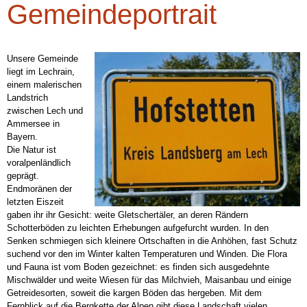
Gemeindeportrait
Unsere Gemeinde
liegt im Lechrain,
einem malerischen
Landstrich
zwischen Lech und
Ammersee in
Bayern.
Die Natur ist
voralpenländlich
geprägt.
Endmoränen der
letzten Eiszeit
gaben ihr ihr Gesicht: weite Gletschertäler, an deren Rändern
Schotterböden zu leichten Erhebungen aufgefurcht wurden. In den
Senken schmiegen sich kleinere Ortschaften in die Anhöhen, fast Schutz
suchend vor den im Winter kalten Temperaturen und Winden. Die Flora
und Fauna ist vom Boden gezeichnet: es finden sich ausgedehnte
Mischwälder und weite Wiesen für das Milchvieh, Maisanbau und einige
Getreidesorten, soweit die kargen Böden das hergeben. Mit dem
Fernblick auf die Bergkette der Alpen gibt diese Landschaft vielen