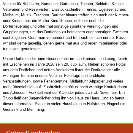
Vereine für Schützen, Burschen, Gartenbau, Theater, Soldaten Krieger
Veteranen und Reservisten, Eisstockschießen, Tennis, Egelseefischen,
Maibaum, Musik, Trachten. Darüber hinaus treffen sich noch der Kirchen-
oder Kinderchor, die Mutter-Kind-Gruppe, seltener noch die
Dorferneuerung und öfter mal sonstige spontane Vereinigungen und
Gruppierungen, um das Dorfleben zu bereichern oder sonstigen Zwecken
nachzugehen. Oder man verabredet und trifft sich einfach nur so. Kurz:
wir sind gerne gesellig, gehen gerne mal aus und reden miteinander oder
tun etwas gemeinsam.
Unser Dorfkalender, eine Besonderheit im Landkreises Landsberg, feierte
mit Erscheinen im Jahre 2020 sein 20. Jubiläum. Neben schönen Fotos
aus dem Dorfleben und netten Anekdoten listet der Dorfkalender alle
wichtigen Termine unserer Vereine, Feiertage und kirchliche
Veranstaltungen, sowie Ferientermine, Müllabfuhr, Altpapier und vieles
mehr übersichtlich auf. Zusätzlich enthält er noch wichtige Kontaktdaten
und Adressen. Verkauft wird der Kalender jedes Jahr ab November. Ein
Trupp fleißiger Jugendlicher bring ihn von Haus zu Haus. Und so hängt
dieser informative Planer in vielen Haushalten in Hofstetten, Hagenheim,
Grünsink und Memming.