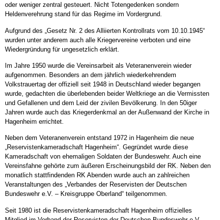
oder weniger zentral gesteuert. Nicht Totengedenken sondern
Heldenverehrung stand für das Regime im Vordergrund.
Aufgrund des „Gesetz Nr. 2 des Alliierten Kontrollrats vom 10.10.1945“
wurden unter anderem auch alle Kriegervereine verboten und eine
Wiedergründung für ungesetzlich erklärt.
Im Jahre 1950 wurde die Vereinsarbeit als Veteranenverein wieder
aufgenommen. Besonders an dem jährlich wiederkehrendem
Volkstrauertag der offiziell seit 1948 in Deutschland wieder begangen
wurde, gedachten die überlebenden beider Weltkriege an die Vermissten
und Gefallenen und dem Leid der zivilen Bevölkerung. In den 50iger
Jahren wurde auch das Kriegerdenkmal an der Außenwand der Kirche in
Hagenheim errichtet.
Neben dem Veteranenverein entstand 1972 in Hagenheim die neue
„Reservistenkameradschaft Hagenheim“. Gegründet wurde diese
Kameradschaft von ehemaligen Soldaten der Bundeswehr. Auch eine
Vereinsfahne gehörte zum äußeren Erscheinungsbild der RK. Neben den
monatlich stattfindenden RK Abenden wurde auch an zahlreichen
Veranstaltungen des „Verbandes der Reservisten der Deutschen
Bundeswehr e.V. – Kreisgruppe Oberland“ teilgenommen.
Seit 1980 ist die Reservistenkameradschaft Hagenheim offizielles
Mitglied im Verband der Reservisten der Deutschen Bundeswehr e.V..