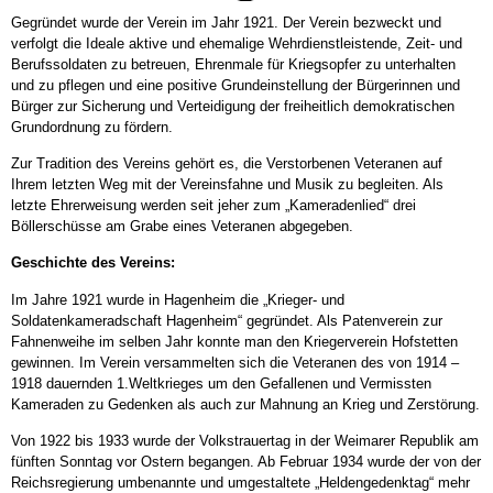
Gegründet wurde der Verein im Jahr 1921. Der Verein bezweckt und
verfolgt die Ideale aktive und ehemalige Wehrdienstleistende, Zeit- und
Berufssoldaten zu betreuen, Ehrenmale für Kriegsopfer zu unterhalten
und zu pflegen und eine positive Grundeinstellung der Bürgerinnen und
Bürger zur Sicherung und Verteidigung der freiheitlich demokratischen
Grundordnung zu fördern.
Zur Tradition des Vereins gehört es, die Verstorbenen Veteranen auf
Ihrem letzten Weg mit der Vereinsfahne und Musik zu begleiten. Als
letzte Ehrerweisung werden seit jeher zum „Kameradenlied“ drei
Böllerschüsse am Grabe eines Veteranen abgegeben.
Geschichte des Vereins:
Im Jahre 1921 wurde in Hagenheim die „Krieger- und
Soldatenkameradschaft Hagenheim“ gegründet. Als Patenverein zur
Fahnenweihe im selben Jahr konnte man den Kriegerverein Hofstetten
gewinnen. Im Verein versammelten sich die Veteranen des von 1914 –
1918 dauernden 1.Weltkrieges um den Gefallenen und Vermissten
Kameraden zu Gedenken als auch zur Mahnung an Krieg und Zerstörung.
Von 1922 bis 1933 wurde der Volkstrauertag in der Weimarer Republik am
fünften Sonntag vor Ostern begangen. Ab Februar 1934 wurde der von der
Reichsregierung umbenannte und umgestaltete „Heldengedenktag“ mehr